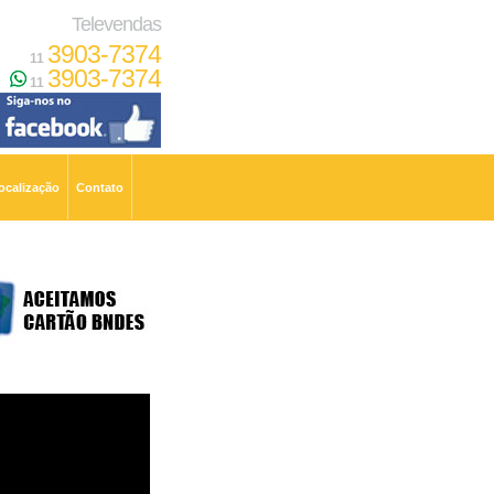
Televendas
3903-7374
11
3903-7374
11
ocalização
Contato