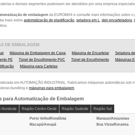
bijuterias e demais segmentos pudessem ser atendidos por uma empresa especialis
utomatização de embalagem
da EUROMAX e consulte mais informações sobre o p
iba mais sobre
automatização de plastificação
,
seladora em L
,
skin encarteladora
,
utros.
AS DE EMBALAGEM
al
Máquina de Embalagem de Caixa
Máquina de Encartelar
Seladora de 
ento PE
Túnel de Encolhimento PVC
Túnel de Encolhimento
Máquinas E
tificação
Máquina para Cartelas
ializada em AUTOMAÇÃO INDUSTRIAL. Fabricamos máquinas automáticas sob me
adoras bundling e
máquinas para embalagem
.
s para Automatização de Embalagem
 Nordeste
Região Centro-Oeste
Região Sudeste
Região Sul
Porto Velho/Rondônia
Manaus/Amazonas
Macapá/Amapá
Boa Vista/Roraima