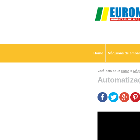
Home
Máquinas de emba
Você esta aqui:
Home
»
Máqu
Automatiza