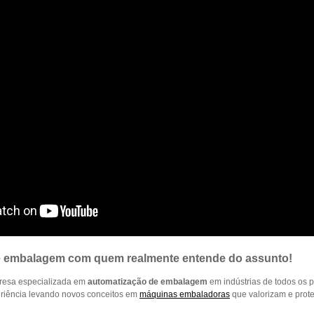
e embalagem com quem realmente entende do assunto!
esa especializada em
automatização de embalagem
em indústrias de todos os 
riência levando novos conceitos em
máquinas embaladoras
que valorizam e prot