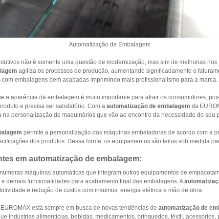
Automatização de Embalagem
odutivos não é somente uma questão de modernização, mas sim de melhorias nos r
alagem
agiliza os processos de produção, aumentando significadamente o fatura
s com embalagens bem acabadas imprimindo mais profissionalismo para a marca.
que a aparência da embalagem é muito importante para atrair os consumidores, pois
produto e precisa ser satisfatório. Com a
automatização de embalagem
da EUROM
 na personalização de maquinários que vão ao encontro da necessidade do seu p
balagem
permite a personalização das máquinas embaladoras de acordo com a p
cificações dos produtos. Dessa forma, os equipamentos são feitos sob medida para
entes em automatização de embalagem:
úmeras máquinas automáticas que integram outros equipamentos de empacotamen
s e demais funcionalidades para acabamento final das embalagens. A
automatiza
odutividade e redução de custos com insumos, energia elétrica e mão de obra.
a EUROMAX está sempre em busca de novas tendências de
automatização de e
ue indústrias alimentícias, bebidas, medicamentos, brinquedos, têxtil, acessórios,