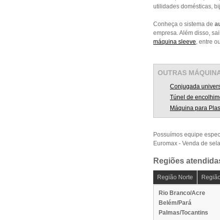
utilidades domésticas, 
Conheça o sistema de
a
empresa. Além disso, sa
máquina sleeve
, entre o
OUTRAS
MÁQUIN
Conjugada univers
Túnel de encolhim
Máquina para Plas
Possuímos equipe espec
Euromax - Venda de sel
Regiões atendida
Região Norte
Região
Rio Branco/Acre
Belém/Pará
Palmas/Tocantins