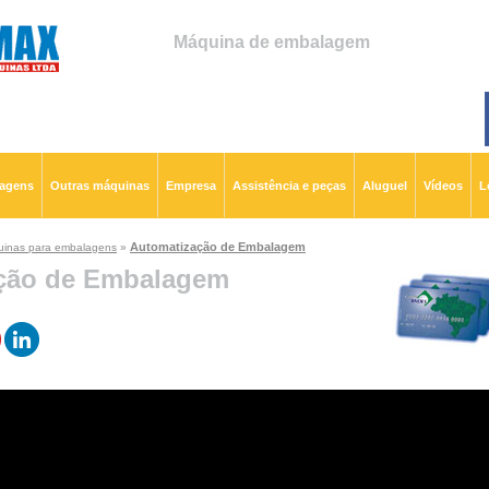
Máquina de embalagem
lagens
Outras máquinas
Empresa
Assistência e peças
Aluguel
Vídeos
L
Automatização de Embalagem
inas para embalagens
»
ção de Embalagem