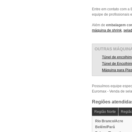
Entre em contato com a
equipe de profissionais 
Além de
embalagem com 
máquina de shrink
,
selad
OUTRAS
MÁQUIN
Túnel de encolhim
Túnel de Encolhim
Máquina para Plas
Possuímos equipe espec
Euromax - Venda de sel
Regiões atendida
Região Norte
Região
Rio Branco/Acre
Belém/Pará