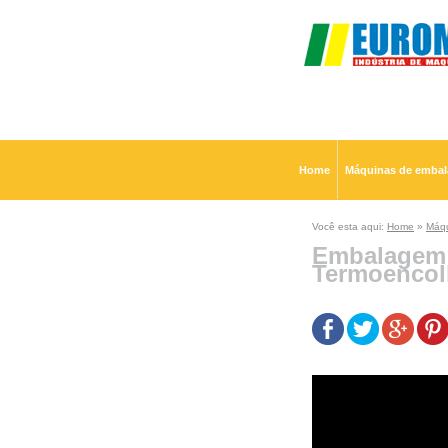
Home
Máquinas de emba
Você esta aqui:
Home
»
Máqu
Embalagem 
Termoencol