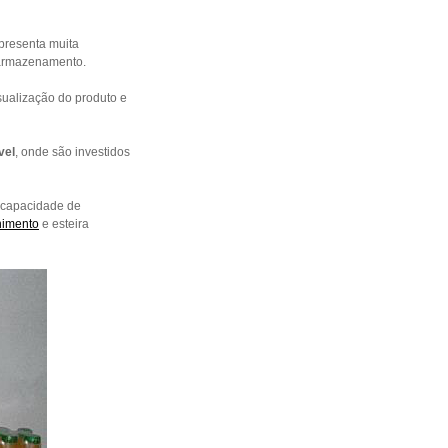
presenta muita
e armazenamento.
isualização do produto e
vel
, onde são investidos
capacidade de
himento
e esteira