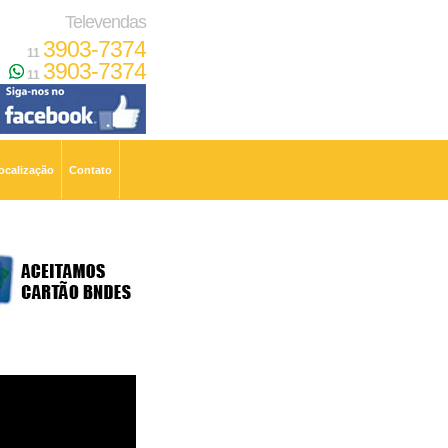
Televendas
3903-7374
11
3903-7374
11
ocalização
Contato