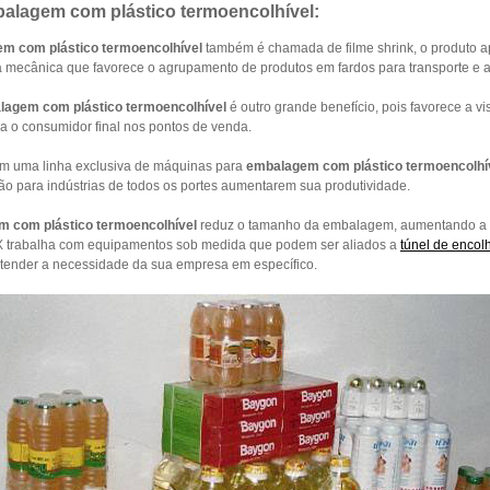
alagem com plástico termoencolhível:
m com plástico termoencolhível
também é chamada de filme shrink, o produto a
cia mecânica que favorece o agrupamento de produtos em fardos para transporte 
lagem com plástico termoencolhível
é outro grande benefício, pois favorece a v
a o consumidor final nos pontos de venda.
 uma linha exclusiva de máquinas para
embalagem com plástico termoencolhí
ão para indústrias de todos os portes aumentarem sua produtividade.
 com plástico termoencolhível
reduz o tamanho da embalagem, aumentando a 
 trabalha com equipamentos sob medida que podem ser aliados a
túnel de encol
atender a necessidade da sua empresa em específico.