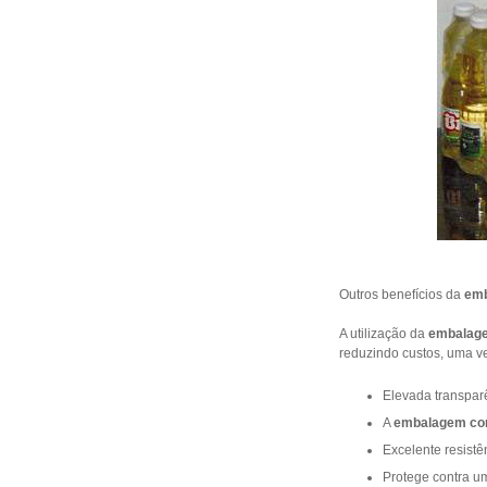
Outros benefícios da
emb
A utilização da
embalage
reduzindo custos, uma v
Elevada transpar
A
embalagem com
Excelente resistê
Protege contra u