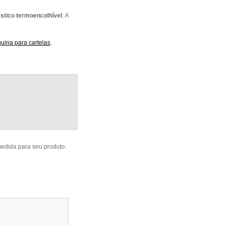
tico termoencolhível
. A
uina para cartelas
,
dida para seu produto.