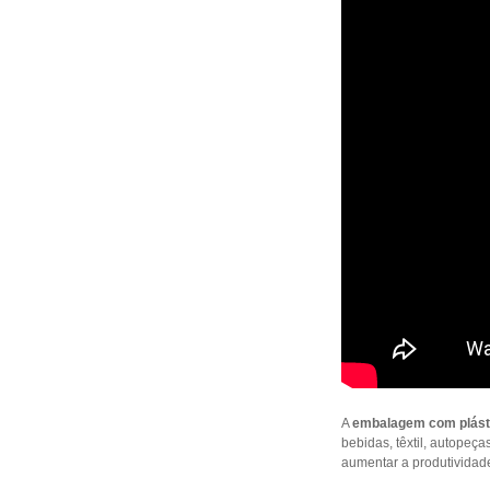
A
embalagem com plásti
bebidas, têxtil, autope
aumentar a produtividad