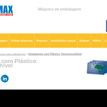
Máquina de embalagem
lagens
Outras máquinas
Empresa
Assistência e peças
Aluguel
Vídeos
L
Embalagem com Plástico Termoencolhível
inas para embalagens
»
com Plástico
hível