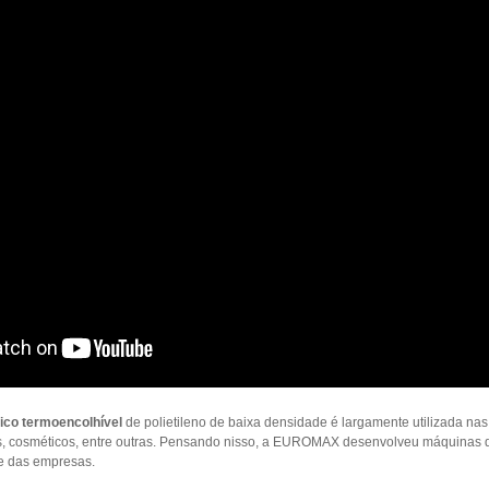
co termoencolhível
de polietileno de baixa densidade é largamente utilizada nas 
ças, cosméticos, entre outras. Pensando nisso, a EUROMAX desenvolveu máquinas 
e das empresas.