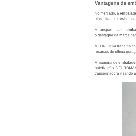
Vantagens da emb
No mercado, a
embalage
elasticidade e resistên
A transparência da
emba
o destaque da marca par
A EUROMAX trabalha com
recursos de ultima geraç
A máquina de
embalagem
paletização. A EUROMAX
transportadora visando 