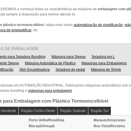
 EUROMAX e conheça todas as características da máquina de
embalagem com plás
está sempre à disposição para melhor atende-lo.
plástico termoencolhível
, saiba mais sobre
automatização de plastificação
,
máq
ora de emplastificar
, etc.
AS DE EMBALAGEM
ento para Seladora Bundling
Máquina para Sleeve
Seladora em L
ento Sleeve
Máquina Automática de Plástico
Maquinas para Embalagens
tificação
Skin Encarteladora
Seladora de pedal
Máquina de Shrink
ializada em AUTOMAÇÃO INDUSTRIAL. Fabricamos máquinas automáticas sob me
adoras bundling e
máquinas para embalagem
.
s para Embalagem com Plástico Termoencolhível
 Nordeste
Região Centro-Oeste
Região Sudeste
Região Sul
Porto Velho/Rondônia
Manaus/Amazonas
Macapá/Amapá
Boa Vista/Roraima