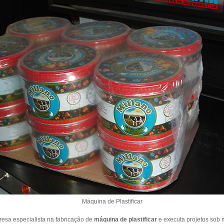
Máquina de Plastificar
a especialista na fabricação de
máquina de plastificar
e executa projetos sob