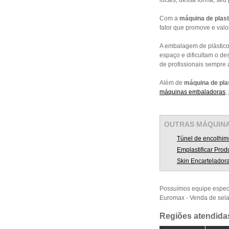
locais, dessa forma, seu
Com a
máquina de plast
fator que promove e val
A embalagem de plástico
espaço e dificultam o de
de profissionais sempre 
Além de
máquina de plas
máquinas embaladoras
,
OUTRAS
MÁQUIN
Túnel de encolhim
Emplastificar Prod
Skin Encartelador
Possuímos equipe espec
Euromax - Venda de sel
Regiões atendidas