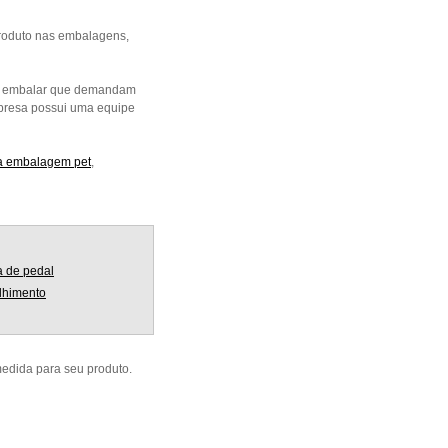
oduto nas embalagens,
ara embalar que demandam
presa possui uma equipe
a embalagem pet
,
a de pedal
lhimento
dida para seu produto.