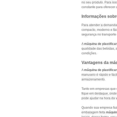
no seu produto. Para is
constante para oferecer 
Informações sobre
Para atender a demanda
compacto, moderno e fá
segurança no transporte
A
máquina de plastificar
qualidade das bebidas, a
condições.
Vantagens da máqu
A
máquina de plastificar
manuseio é rápido e fác
armazenamento.
Tanto em empresas que 
fique em destaque, onde
pode ajudar na hora da 
Quando sua empresa faz 
embalagem feita
máquina