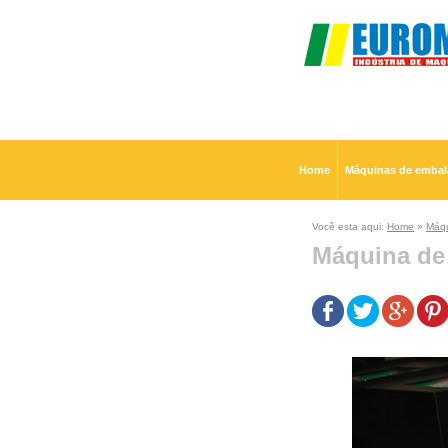
Home
Máquinas de emba
Você esta aqui:
Home
»
Máqu
Máquina de 