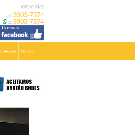
Televendas
3903-7374
11
3903-7374
11
ocalização
Contato