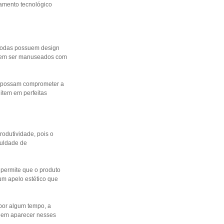
oamento tecnológico
Todas possuem design
odem ser manuseados com
e possam comprometer a
item em perfeitas
odutividade, pois o
culdade de
permite que o produto
um apelo estético que
por algum tempo, a
odem aparecer nesses