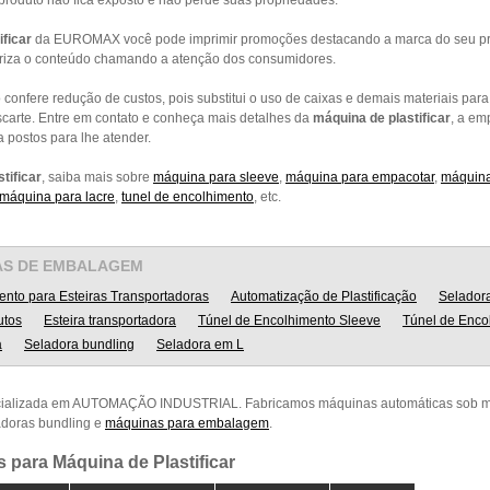
 produto não fica exposto e não perde suas propriedades.
ificar
da EUROMAX você pode imprimir promoções destacando a marca do seu pr
oriza o conteúdo chamando a atenção dos consumidores.
 confere redução de custos, pois substitui o uso de caixas e demais materiais p
scarte. Entre em contato e conheça mais detalhes da
máquina de plastificar
, a em
a postos para lhe atender.
tificar
, saiba mais sobre
máquina para sleeve
,
máquina para empacotar
,
máquin
máquina para lacre
,
tunel de encolhimento
, etc.
AS DE EMBALAGEM
ento para Esteiras Transportadoras
Automatização de Plastificação
Selador
utos
Esteira transportadora
Túnel de Encolhimento Sleeve
Túnel de Enco
a
Seladora bundling
Seladora em L
ializada em AUTOMAÇÃO INDUSTRIAL. Fabricamos máquinas automáticas sob me
adoras bundling e
máquinas para embalagem
.
 para Máquina de Plastificar