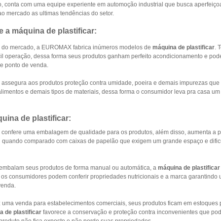
so, conta com uma equipe experiente em automoção industrial que busca aperfeiç
ao mercado as ultimas tendências do setor.
 a máquina de plastificar:
 do mercado, a EUROMAX fabrica inúmeros modelos de
máquina de plastificar
. 
cil operação, dessa forma seus produtos ganham perfeito acondicionamento e p
 e ponto de venda.
assegura aos produtos proteção contra umidade, poeira e demais impurezas qu
limentos e demais tipos de materiais, dessa forma o consumidor leva pra casa um 
ina de plastificar:
confere uma embalagem de qualidade para os produtos, além disso, aumenta a pr
il quando comparado com caixas de papelão que exigem um grande espaço e difi
embalam seus produtos de forma manual ou automática, a
máquina de plastificar
 os consumidores podem conferir propriedades nutricionais e a marca garantindo 
venda.
uma venda para estabelecimentos comerciais, seus produtos ficam em estoques 
 de plastificar
favorece a conservação e proteção contra inconvenientes que p